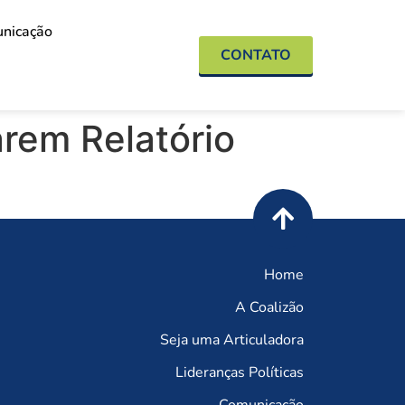
nicação
CONTATO
arem Relatório
Home
A Coalizão
Seja uma Articuladora
Lideranças Políticas