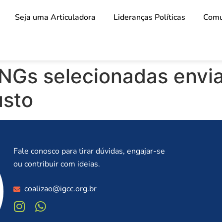
Seja uma Articuladora
Lideranças Políticas
Comu
ONGs selecionadas envi
usto
Fale conosco para tirar dúvidas, engajar-se
ou contribuir com ideias.
coalizao@igcc.org.br